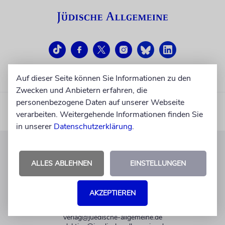
Auf dieser Seite können Sie Informationen zu den
Zwecken und Anbietern erfahren, die
personenbezogene Daten auf unserer Webseite
verarbeiten. Weitergehende Informationen finden Sie
in unserer
Datenschutzerklärung
.
KUNDENSERVICE
ALLES ABLEHNEN
EINSTELLUNGEN
+49 30 275833 0
Mo-Do 9-17 Uhr
AKZEPTIEREN
Fr 9-14 Uhr
verlag@juedische-allgemeine.de