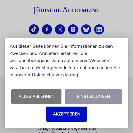
Auf dieser Seite können Sie Informationen zu den
Zwecken und Anbietern erfahren, die
personenbezogene Daten auf unserer Webseite
verarbeiten. Weitergehende Informationen finden Sie
in unserer
Datenschutzerklärung
.
KUNDENSERVICE
ALLES ABLEHNEN
EINSTELLUNGEN
+49 30 275833 0
Mo-Do 9-17 Uhr
AKZEPTIEREN
Fr 9-14 Uhr
verlag@juedische-allgemeine.de