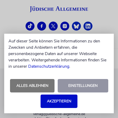
Auf dieser Seite können Sie Informationen zu den
Zwecken und Anbietern erfahren, die
personenbezogene Daten auf unserer Webseite
verarbeiten. Weitergehende Informationen finden Sie
in unserer
Datenschutzerklärung
.
KUNDENSERVICE
ALLES ABLEHNEN
EINSTELLUNGEN
+49 30 275833 0
Mo-Do 9-17 Uhr
AKZEPTIEREN
Fr 9-14 Uhr
verlag@juedische-allgemeine.de