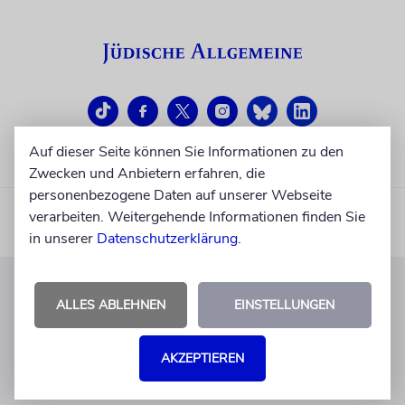
Auf dieser Seite können Sie Informationen zu den
Zwecken und Anbietern erfahren, die
personenbezogene Daten auf unserer Webseite
verarbeiten. Weitergehende Informationen finden Sie
in unserer
Datenschutzerklärung
.
ALLES ABLEHNEN
EINSTELLUNGEN
KUNDENSERVICE
+49 30 275833 0
AKZEPTIEREN
Mo-Do 9-17 Uhr
Fr 9-14 Uhr