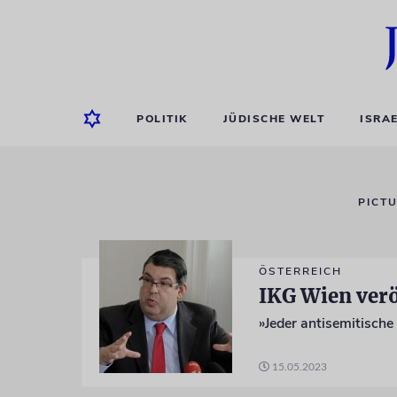
POLITIK
JÜDISCHE WELT
ISRA
PICTU
ÖSTERREICH
IKG Wien verö
»Jeder antisemitische 
15.05.2023