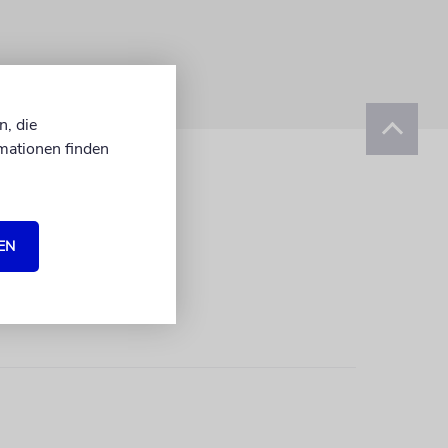
n, die
mationen finden
EN