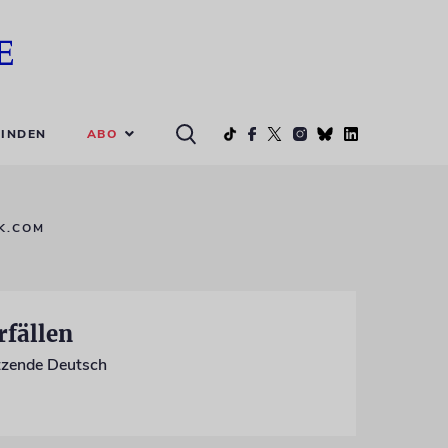
ABO
INDEN
SK.COM
rfällen
sitzende Deutsch