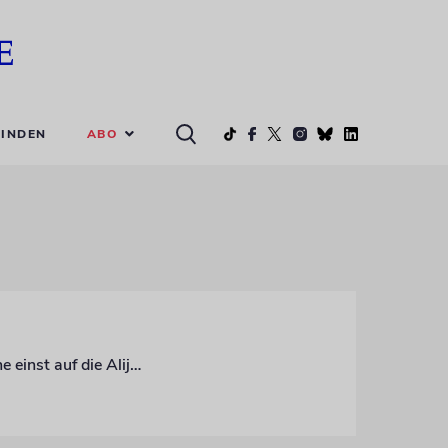
ABO
INDEN
Eine Wanderung auf den Spuren der Hachschara-Bewegung, die jüdische Jugendliche einst auf die Alija vorbereitete