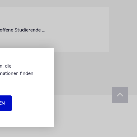
An der Humboldt-Universität entsteht die bundesweit erste Beratungsstelle für betroffene Studierende an einer Hochschule
n, die
mationen finden
EN