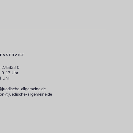
ENSERVICE
 275833 0
 9-17 Uhr
4 Uhr
@juedische-allgemeine.de
ion@juedische-allgemeine.de