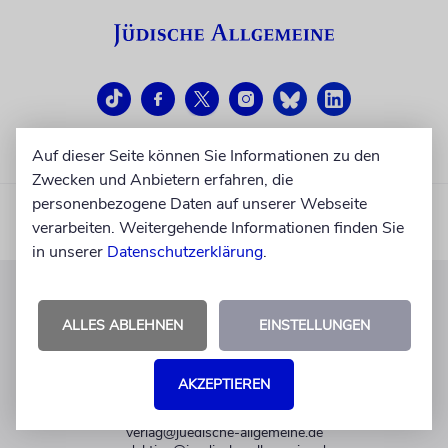
Auf dieser Seite können Sie Informationen zu den
Zwecken und Anbietern erfahren, die
personenbezogene Daten auf unserer Webseite
verarbeiten. Weitergehende Informationen finden Sie
in unserer
Datenschutzerklärung
.
KUNDENSERVICE
ALLES ABLEHNEN
EINSTELLUNGEN
+49 30 275833 0
Mo-Do 9-17 Uhr
AKZEPTIEREN
Fr 9-14 Uhr
verlag@juedische-allgemeine.de