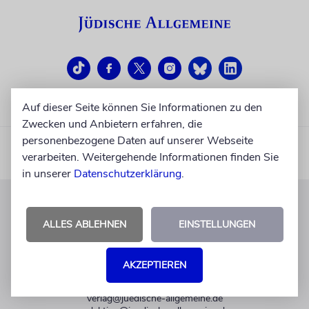
Auf dieser Seite können Sie Informationen zu den
Zwecken und Anbietern erfahren, die
personenbezogene Daten auf unserer Webseite
verarbeiten. Weitergehende Informationen finden Sie
in unserer
Datenschutzerklärung
.
KUNDENSERVICE
ALLES ABLEHNEN
EINSTELLUNGEN
+49 30 275833 0
Mo-Do 9-17 Uhr
AKZEPTIEREN
Fr 9-14 Uhr
verlag@juedische-allgemeine.de