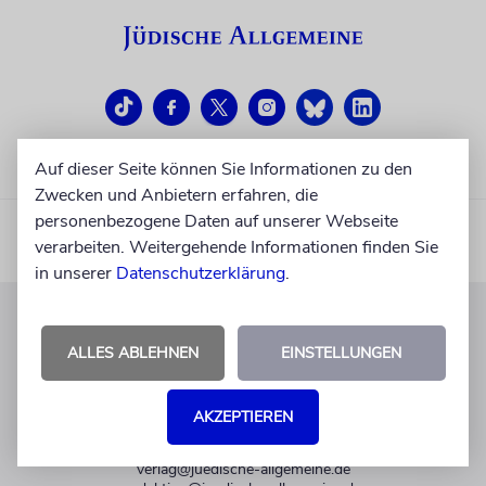
Auf dieser Seite können Sie Informationen zu den
Zwecken und Anbietern erfahren, die
personenbezogene Daten auf unserer Webseite
verarbeiten. Weitergehende Informationen finden Sie
in unserer
Datenschutzerklärung
.
KUNDENSERVICE
ALLES ABLEHNEN
EINSTELLUNGEN
+49 30 275833 0
Mo-Do 9-17 Uhr
AKZEPTIEREN
Fr 9-14 Uhr
verlag@juedische-allgemeine.de