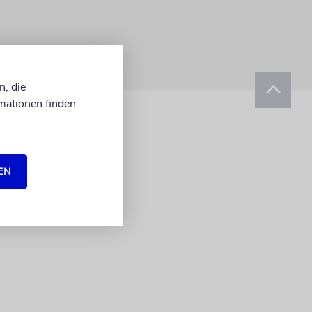
n, die
mationen finden
EN