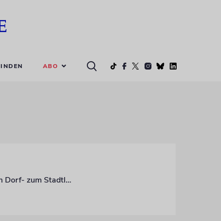
ABO
INDEN
Ein prähistorischer Fund in Zentralisrael könnte Aufschlüsse über den Übergang vom Dorf- zum Stadtleben in der frühen Bronzezeit geben. Forscher gehen davon aus, dass es sich um einen Tempel handelt