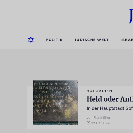
POLITIK
JÜDISCHE WELT
ISRA
BULGARIEN
Held oder Ant
von Frank Stier
15.05.2024