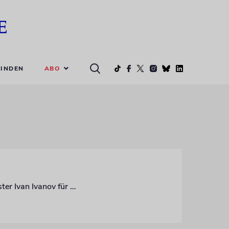
ABO
INDEN
In der Hauptstadt Sofia sorgt ein geplantes Denkmal für den ehemaligen Bürgermeister Ivan Ivanov für Streit