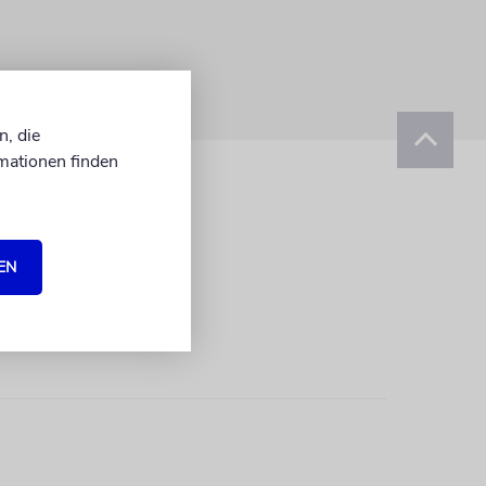
n, die
mationen finden
EN