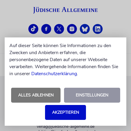
Auf dieser Seite können Sie Informationen zu den
Zwecken und Anbietern erfahren, die
personenbezogene Daten auf unserer Webseite
verarbeiten. Weitergehende Informationen finden Sie
in unserer
Datenschutzerklärung
.
KUNDENSERVICE
ALLES ABLEHNEN
EINSTELLUNGEN
+49 30 275833 0
Mo-Do 9-17 Uhr
AKZEPTIEREN
Fr 9-14 Uhr
verlag@juedische-allgemeine.de