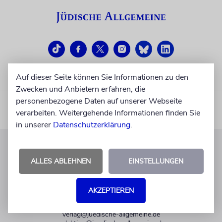
Auf dieser Seite können Sie Informationen zu den
Zwecken und Anbietern erfahren, die
personenbezogene Daten auf unserer Webseite
verarbeiten. Weitergehende Informationen finden Sie
in unserer
Datenschutzerklärung
.
KUNDENSERVICE
ALLES ABLEHNEN
EINSTELLUNGEN
+49 30 275833 0
Mo-Do 9-17 Uhr
AKZEPTIEREN
Fr 9-14 Uhr
verlag@juedische-allgemeine.de