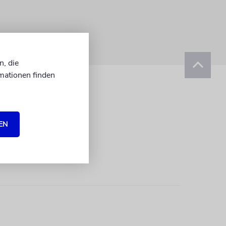
n, die
mationen finden
EN