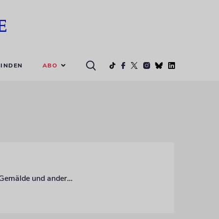
ABO
INDEN
Der Kunsthändler Konrad O. Bernheimer übergab dem Jüdischen Museum wertvolle Gemälde und andere Objekte aus Familienbesitz