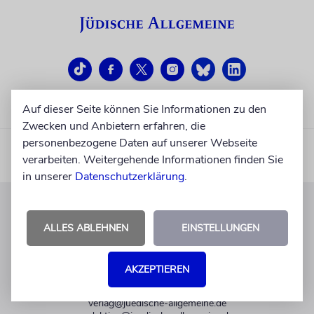
Auf dieser Seite können Sie Informationen zu den
Zwecken und Anbietern erfahren, die
personenbezogene Daten auf unserer Webseite
verarbeiten. Weitergehende Informationen finden Sie
in unserer
Datenschutzerklärung
.
KUNDENSERVICE
ALLES ABLEHNEN
EINSTELLUNGEN
+49 30 275833 0
Mo-Do 9-17 Uhr
AKZEPTIEREN
Fr 9-14 Uhr
verlag@juedische-allgemeine.de