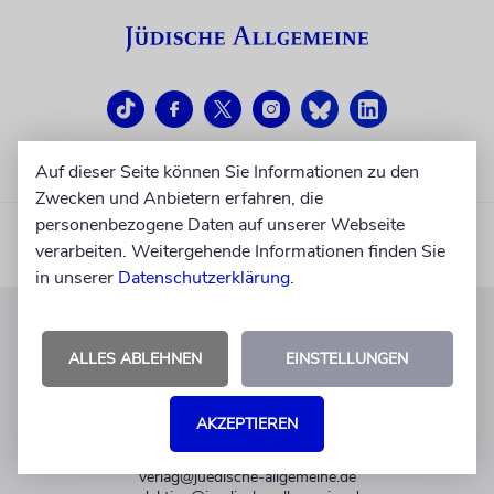
Auf dieser Seite können Sie Informationen zu den
Zwecken und Anbietern erfahren, die
personenbezogene Daten auf unserer Webseite
verarbeiten. Weitergehende Informationen finden Sie
in unserer
Datenschutzerklärung
.
KUNDENSERVICE
ALLES ABLEHNEN
EINSTELLUNGEN
+49 30 275833 0
Mo-Do 9-17 Uhr
AKZEPTIEREN
Fr 9-14 Uhr
verlag@juedische-allgemeine.de