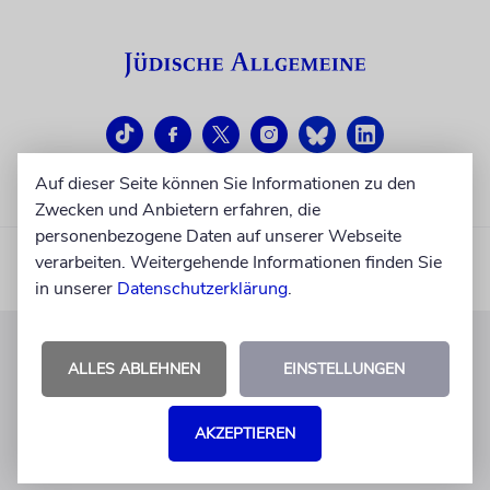
Auf dieser Seite können Sie Informationen zu den
Zwecken und Anbietern erfahren, die
personenbezogene Daten auf unserer Webseite
verarbeiten. Weitergehende Informationen finden Sie
in unserer
Datenschutzerklärung
.
ALLES ABLEHNEN
EINSTELLUNGEN
KUNDENSERVICE
+49 30 275833 0
AKZEPTIEREN
Mo-Do 9-17 Uhr
Fr 9-14 Uhr