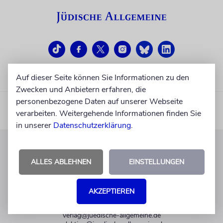
Auf dieser Seite können Sie Informationen zu den
Zwecken und Anbietern erfahren, die
personenbezogene Daten auf unserer Webseite
verarbeiten. Weitergehende Informationen finden Sie
in unserer
Datenschutzerklärung
.
KUNDENSERVICE
ALLES ABLEHNEN
EINSTELLUNGEN
+49 30 275833 0
Mo-Do 9-17 Uhr
AKZEPTIEREN
Fr 9-14 Uhr
verlag@juedische-allgemeine.de