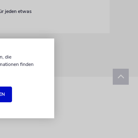
für jeden etwas
n, die
mationen finden
EN