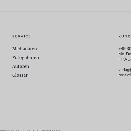
SERVICE
KUND
+49 30
Mediadaten
Mo-Do
Fotogalerien
Fr 9-1
Autoren
verlag
redakt
Glossar
utzerklärung
/
AGB
/
Privatsphäre