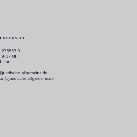
ENSERVICE
 275833 0
 9-17 Uhr
4 Uhr
@juedische-allgemeine.de
ion@juedische-allgemeine.de