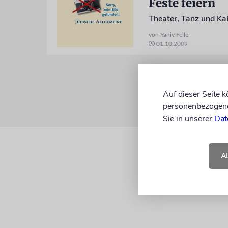
Feste feiern
Theater, Tanz und Kab
von Yaniv Feller
01.10.2009
Auf dieser Seite 
personenbezogene 
Sie in unserer
Dat
A