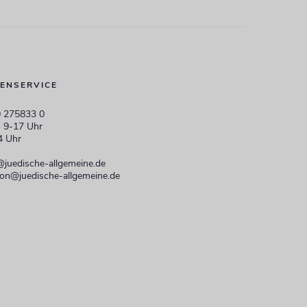
ENSERVICE
 275833 0
 9-17 Uhr
4 Uhr
@juedische-allgemeine.de
ion@juedische-allgemeine.de