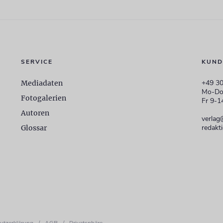
SERVICE
KUND
+49 30
Mediadaten
Mo-Do
Fotogalerien
Fr 9-1
Autoren
verlag
redakt
Glossar
utzerklärung
/
AGB
/
Privatsphäre