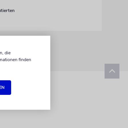
tierten
n, die
mationen finden
EN