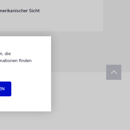
merikanischer Sicht
n, die
mationen finden
EN