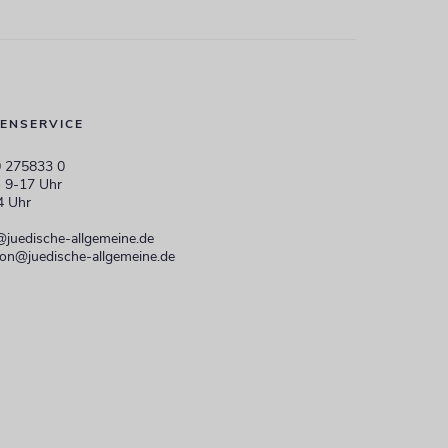
ENSERVICE
 275833 0
 9-17 Uhr
4 Uhr
@juedische-allgemeine.de
ion@juedische-allgemeine.de