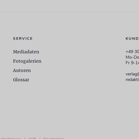
SERVICE
KUND
+49 30
Mediadaten
Mo-Do
Fotogalerien
Fr 9-1
Autoren
verlag
redakt
Glossar
utzerklärung
/
AGB
/
Privatsphäre