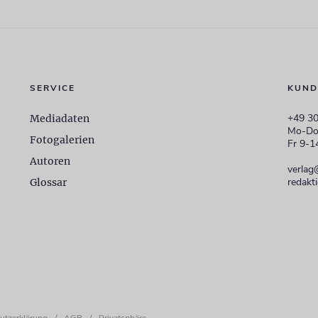
SERVICE
KUND
+49 30
Mediadaten
Mo-Do
Fotogalerien
Fr 9-1
Autoren
verlag
redakt
Glossar
utzerklärung
/
AGB
/
Privatsphäre