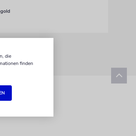
ngold
n, die
mationen finden
EN