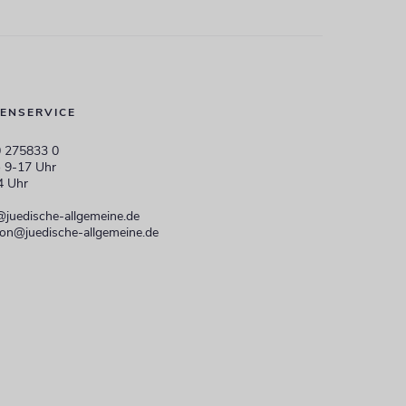
ENSERVICE
 275833 0
 9-17 Uhr
4 Uhr
@juedische-allgemeine.de
ion@juedische-allgemeine.de