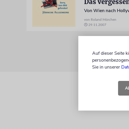
Das vergesse
Von Wien nach Hollyw
von Roland Mörchen
29.11.2007
Auf dieser Seite 
personenbezogene 
Sie in unserer
Dat
A