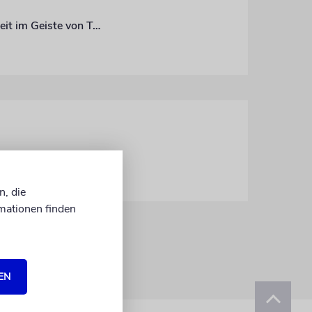
Die Israelitische Kultusgemeinde München und Oberbayern feierte das Fest der Freiheit im Geiste von Tradition und Herzlichkeit
n, die
mationen finden
EN