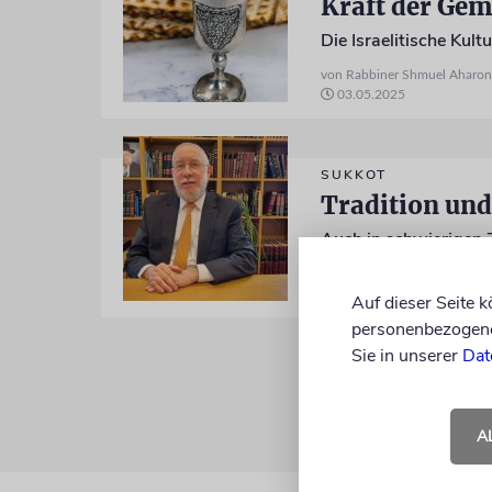
Kraft der Gem
von Rabbiner Shmuel Aharo
03.05.2025
SUKKOT
Tradition un
Auch in schwierigen Ze
von Rabbiner Shmuel Aharo
06.10.2022
Auf dieser Seite 
personenbezogene 
Sie in unserer
Dat
A