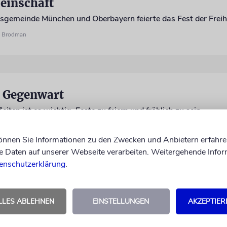
einschaft
n Brodman
d Gegenwart
iten ist es wichtig, Feste zu feiern und fröhlich zu sein
n Brodman
können Sie Informationen zu den Zwecken und Anbietern erfahre
Daten auf unserer Webseite verarbeiten. Weitergehende Infor
enschutzerklärung
.
LLES ABLEHNEN
EINSTELLUNGEN
AKZEPTIER