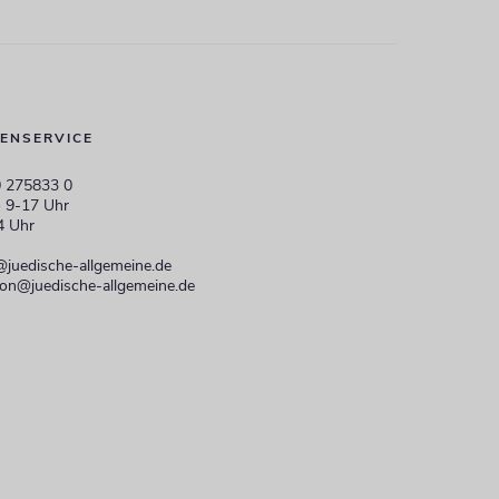
ENSERVICE
 275833 0
 9-17 Uhr
4 Uhr
@juedische-allgemeine.de
ion@juedische-allgemeine.de