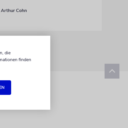
s Arthur Cohn
n, die
mationen finden
EN