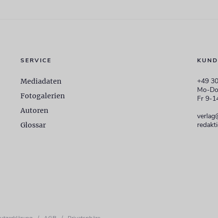
SERVICE
KUND
+49 30
Mediadaten
Mo-Do
Fotogalerien
Fr 9-1
Autoren
verlag
redakt
Glossar
utzerklärung
/
AGB
/
Privatsphäre