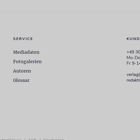
SERVICE
KUND
+49 30
Mediadaten
Mo-Do
Fotogalerien
Fr 9-1
Autoren
verlag
redakt
Glossar
utzerklärung
/
AGB
/
Privatsphäre