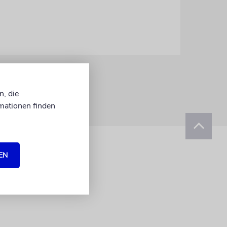
n, die
mationen finden
EN