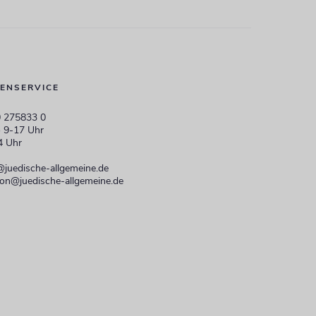
ENSERVICE
 275833 0
 9-17 Uhr
4 Uhr
@juedische-allgemeine.de
ion@juedische-allgemeine.de