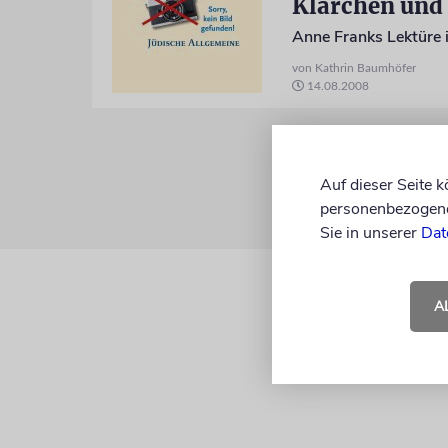
Klärchen und 
Anne Franks Lektüre 
von Kathrin Baumhöfer
14.08.2008
Auf dieser Seite 
personenbezogene 
Sie in unserer
Dat
A