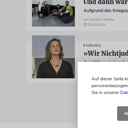
Und dann war
von Karoline Preisler
05.03.2026
EHRUNG
»Wir Nichtjud
von Karoline Preisler
08.11.2025
Aktualisiert
Auf dieser Seite 
personenbezogene 
Sie in unserer
Dat
A