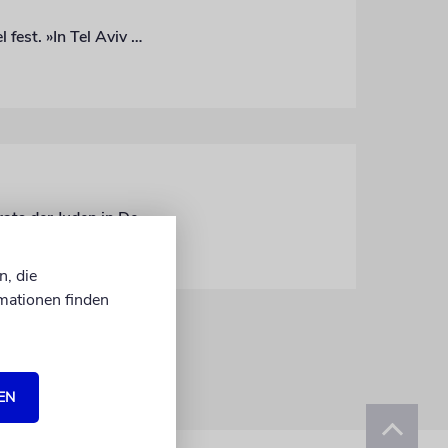
Aufgrund des Krieges saß die Aktivistin und FDP-Politikerin Karoline Preisler in Israel fest. »In Tel Aviv wurde jedes Telefonat, jede E-Mail, jede Dusche und jede Mahlzeit von Alarmen unterbrochen.«
Am Mittwochabend wurde Karoline Preisler mit dem Paul-Spiegel-Preis des Zentralrats der Juden in Deutschland ausgezeichnet. Wir dokumentieren ihre Dankesrede
n, die
mationen finden
EN