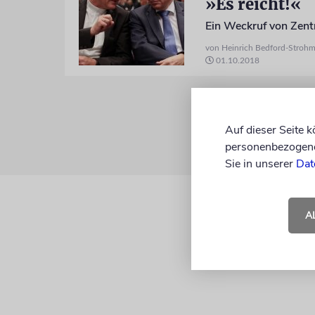
»Es reicht!«
Ein Weckruf von Zent
von Heinrich Bedford-Strohm,
01.10.2018
Auf dieser Seite 
personenbezogene 
Sie in unserer
Dat
A