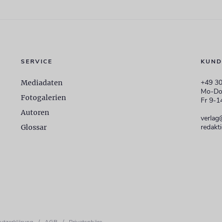
SERVICE
KUND
+49 30
Mediadaten
Mo-Do
Fotogalerien
Fr 9-1
Autoren
verlag
redakt
Glossar
utzerklärung
/
AGB
/
Privatsphäre