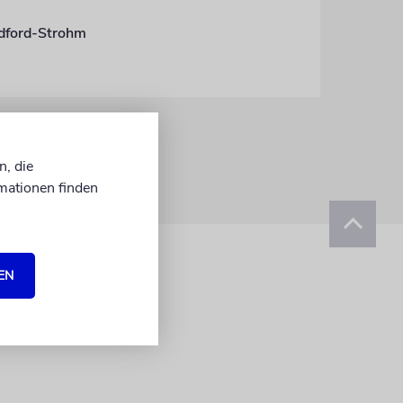
edford-Strohm
n, die
mationen finden
EN