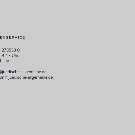
ENSERVICE
 275833 0
 9-17 Uhr
4 Uhr
@juedische-allgemeine.de
ion@juedische-allgemeine.de