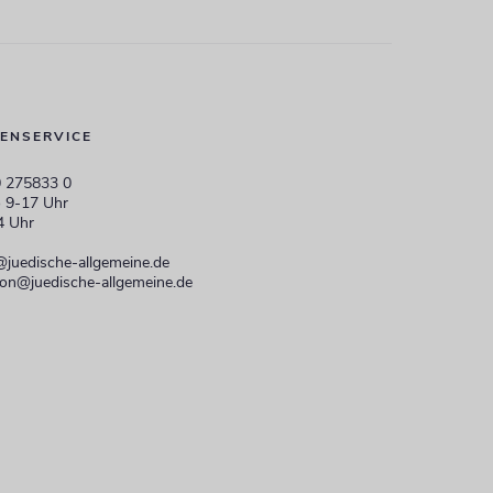
ENSERVICE
 275833 0
 9-17 Uhr
4 Uhr
@juedische-allgemeine.de
ion@juedische-allgemeine.de