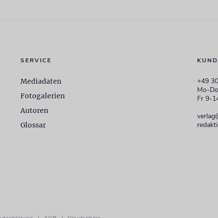
SERVICE
KUND
+49 30
Mediadaten
Mo-Do
Fotogalerien
Fr 9-1
Autoren
verlag
redakt
Glossar
utzerklärung
/
AGB
/
Privatsphäre