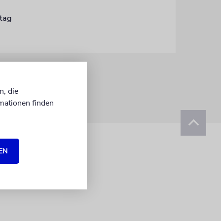
stag
n, die
mationen finden
EN