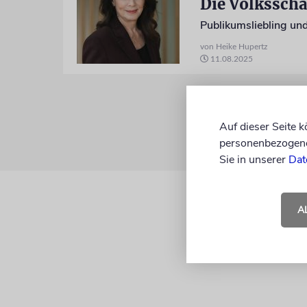
Die Volksscha
Publikumsliebling un
von Heike Hupertz
11.08.2025
Auf dieser Seite 
personenbezogene 
Sie in unserer
Dat
A