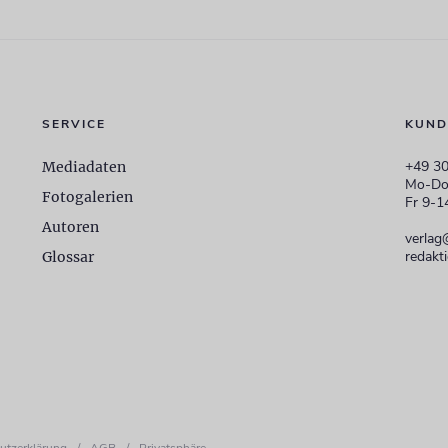
SERVICE
KUND
+49 30
Mediadaten
Mo-Do
Fotogalerien
Fr 9-1
Autoren
verlag
redakt
Glossar
utzerklärung
/
AGB
/
Privatsphäre