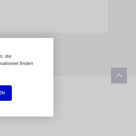
n, die
mationen finden
EN