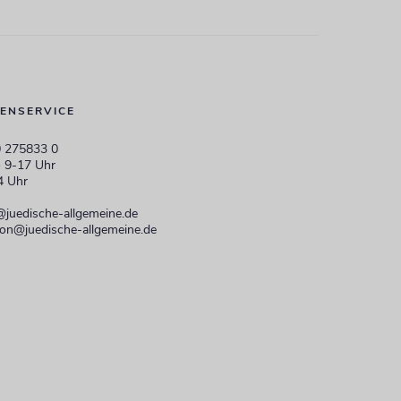
ENSERVICE
 275833 0
 9-17 Uhr
4 Uhr
@juedische-allgemeine.de
ion@juedische-allgemeine.de