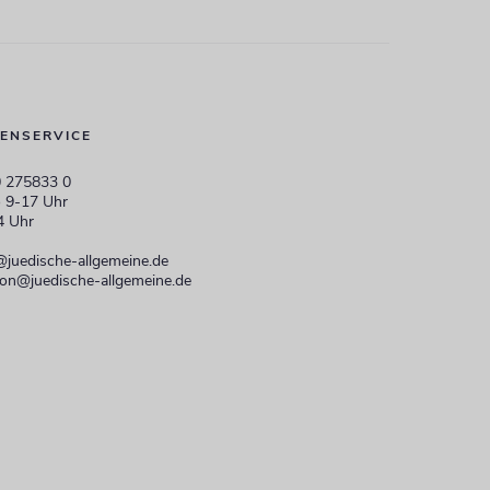
ENSERVICE
 275833 0
 9-17 Uhr
4 Uhr
@juedische-allgemeine.de
ion@juedische-allgemeine.de