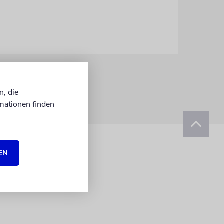
n, die
mationen finden
EN