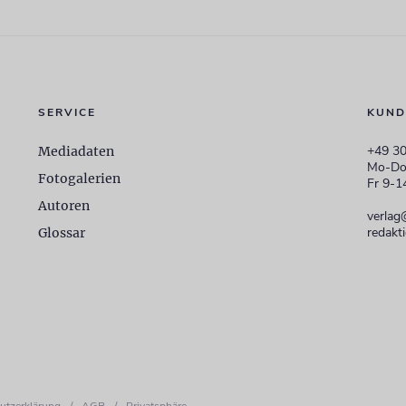
SERVICE
KUND
+49 30
Mediadaten
Mo-Do
Fotogalerien
Fr 9-1
Autoren
verlag
redakt
Glossar
utzerklärung
/
AGB
/
Privatsphäre