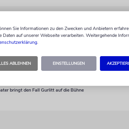
 und die Bilder
können Sie Informationen zu den Zwecken und Anbietern erfahre
Daten auf unserer Webseite verarbeiten. Weitergehende Infor
 launig: Das Renaissance Theater Berlin bringt den Fall Gurlitt
enschutzerklärung
.
LLES ABLEHNEN
EINSTELLUNGEN
AKZEPTIER
k der Kunsthalbwelt
er bringt den Fall Gurlitt auf die Bühne