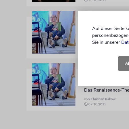
23.10.2015
»ENTARTETE KUNST«
Der alte Mann
Auf dieser Seite 
personenbezogene 
Regressiv, anzüglich,
Sie in unserer
Dat
von Christian Rakow
07.10.2015
A
BERLIN
Dagobert Duc
Das Renaissance-Theat
von Christian Rakow
07.10.2015