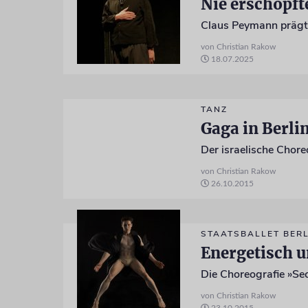
Nie erschöpft
von Christian Rakow
18.07.2025
TANZ
Gaga in Berli
Der israelische Chore
von Christian Rakow
26.10.2015
STAATSBALLET BERL
Energetisch u
Die Choreografie »Sec
von Christian Rakow