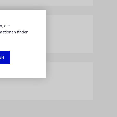
n, die
mationen finden
 auf die Bühne
EN