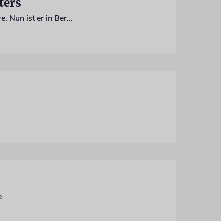
ters
Claus Peymann prägte das Theater im deutschen Sprachraum wie nur wenige andere. Nun ist er in Berlin gestorben. Erinnerungen an einen Giganten der Kulturszene
e