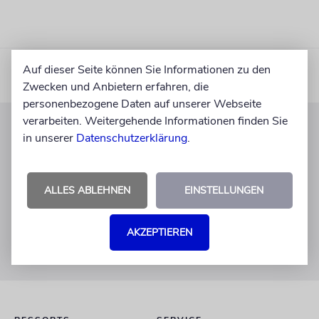
Auf dieser Seite können Sie Informationen zu den
Zwecken und Anbietern erfahren, die
personenbezogene Daten auf unserer Webseite
verarbeiten. Weitergehende Informationen finden Sie
in unserer
Datenschutzerklärung
.
KUNDENSERVICE
+49 30 275833 0
Mo-Do 9-17 Uhr
ALLES ABLEHNEN
EINSTELLUNGEN
Fr 9-14 Uhr
verlag@juedische-allgemeine.de
AKZEPTIEREN
redaktion@juedische-allgemeine.de