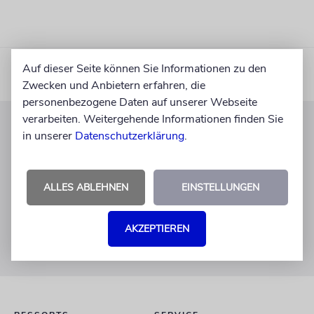
Auf dieser Seite können Sie Informationen zu den
Zwecken und Anbietern erfahren, die
personenbezogene Daten auf unserer Webseite
verarbeiten. Weitergehende Informationen finden Sie
in unserer
Datenschutzerklärung
.
KUNDENSERVICE
+49 30 275833 0
Mo-Do 9-17 Uhr
ALLES ABLEHNEN
EINSTELLUNGEN
Fr 9-14 Uhr
verlag@juedische-allgemeine.de
AKZEPTIEREN
redaktion@juedische-allgemeine.de