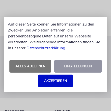
Auf dieser Seite können Sie Informationen zu den
Zwecken und Anbietern erfahren, die
personenbezogene Daten auf unserer Webseite
verarbeiten. Weitergehende Informationen finden Sie
in unserer
Datenschutzerklärung
.
KUNDENSERVICE
+49 30 275833 0
Mo-Do 9-17 Uhr
ALLES ABLEHNEN
EINSTELLUNGEN
Fr 9-14 Uhr
verlag@juedische-allgemeine.de
AKZEPTIEREN
redaktion@juedische-allgemeine.de