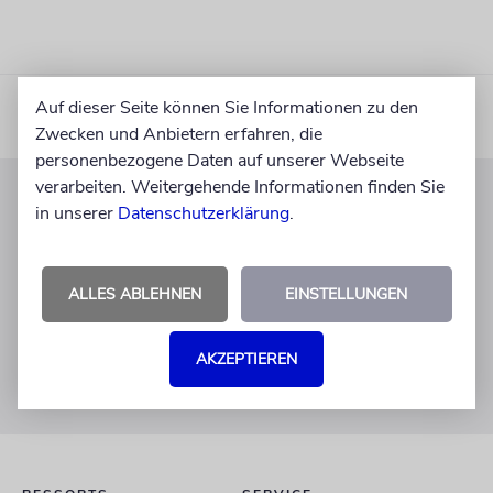
Auf dieser Seite können Sie Informationen zu den
Zwecken und Anbietern erfahren, die
personenbezogene Daten auf unserer Webseite
verarbeiten. Weitergehende Informationen finden Sie
in unserer
Datenschutzerklärung
.
KUNDENSERVICE
+49 30 275833 0
Mo-Do 9-17 Uhr
ALLES ABLEHNEN
EINSTELLUNGEN
Fr 9-14 Uhr
verlag@juedische-allgemeine.de
AKZEPTIEREN
redaktion@juedische-allgemeine.de