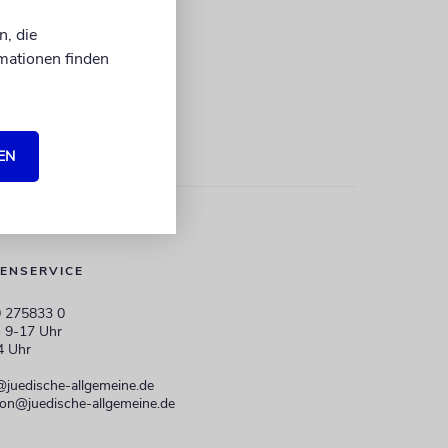
n, die
mationen finden
EN
ENSERVICE
 275833 0
 9-17 Uhr
4 Uhr
@juedische-allgemeine.de
ion@juedische-allgemeine.de