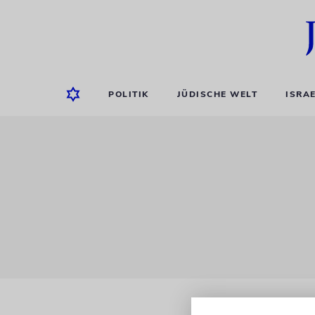
POLITIK
JÜDISCHE WELT
ISRA