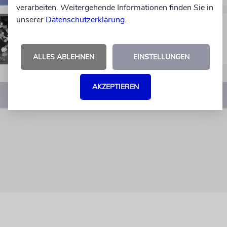
verarbeiten. Weitergehende Informationen finden Sie in
unserer
Datenschutzerklärung
.
10. SEPTEMBER 1952
Der steinige Weg zum Luxemburger
Abkommen
ALLES ABLEHNEN
EINSTELLUNGEN
AKZEPTIEREN
1
…
5
6
7
8
9
…
54