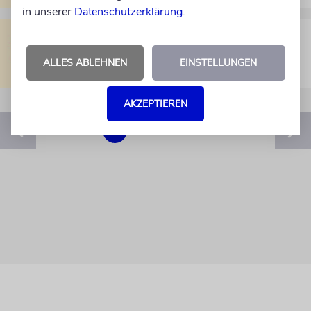
in unserer
Datenschutzerklärung
.
ANSCHLÄGE
Jüdischer Terrorist gefasst
ALLES ABLEHNEN
EINSTELLUNGEN
AKZEPTIEREN
1
2
3
4
…
54