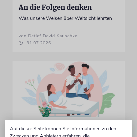
An die Folgen denken
Was unsere Weisen über Weitsicht lehrten
von Detlef David Kauschke
31.07.2026
ETHIK
Auf dieser Seite können Sie Informationen zu den
Geliehene Mütter?
Zwecken und Anbietern erfahren, die