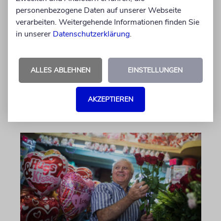
personenbezogene Daten auf unserer Webseite
Der Schmerz ungewollter Kinderlosigkeit
verarbeiten. Weitergehende Informationen finden Sie
begleitet die jüdische Tradition seit der Tora.
in unserer
Datenschutzerklärung
.
Moderne Reproduktionsmedizin eröffnet
heute neue Möglichkeiten – stellt die Halacha
jedoch vor grundlegende Fragen
ALLES ABLEHNEN
EINSTELLUNGEN
von Chajm Guski
AKZEPTIEREN
30.07.2026