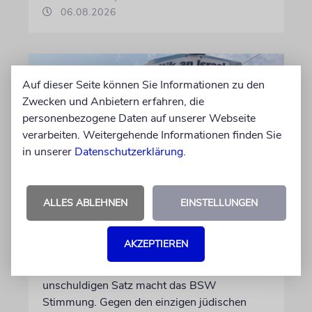
06.08.2026
Auf dieser Seite können Sie Informationen zu den
Zwecken und Anbietern erfahren, die
personenbezogene Daten auf unserer Webseite
verarbeiten. Weitergehende Informationen finden Sie
in unserer
Datenschutzerklärung
.
KOMMENTAR
ALLES ABLEHNEN
EINSTELLUNGEN
Landtagswahlkampf mit
Israelfeindlichkeit
AKZEPTIEREN
Mit einem vielleicht auf den ersten Blick
unschuldigen Satz macht das BSW
Stimmung. Gegen den einzigen jüdischen