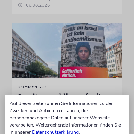
06.08.2026
KOMMENTAR
Landtagswahlkampf mit
Auf dieser Seite können Sie Informationen zu den
Israelfeindlichkeit
Zwecken und Anbietern erfahren, die
Mit einem vielleicht auf den ersten Blick
personenbezogene Daten auf unserer Webseite
unschuldigen Satz macht das BSW
verarbeiten. Weitergehende Informationen finden Sie
Stimmung. Gegen den einzigen jüdischen
in unserer
Datenschutzerklärung
.