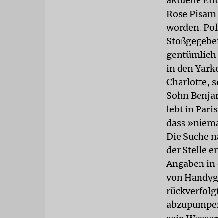
aktuelle En
Rose Pisam 
worden. Pol
Stoßgegeben
gentümlich 
in den Yark
Charlotte, 
Sohn Benjam
lebt in Pari
dass »niem
Die Suche n
der Stelle 
Angaben in 
von Handyg
rückverfolg
abzupumpen