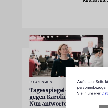
Kindes mit 
Auf dieser Seite 
ISLAMISMUS
personenbezogene 
Tagesspiegel-Vorwürfe
Sie in unserer
Dat
gegen Karoline Preisler:
Nun antwortet die FDP-