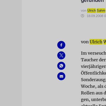
gefunden
von
Ulrich
Sahm
18.09.2008 0
von
Ulrich
Im verseuch
Taucher der
vierjährige
Öffentlichke
Sonderausg
Woche, als 
Rollen aus 
gen, unterb