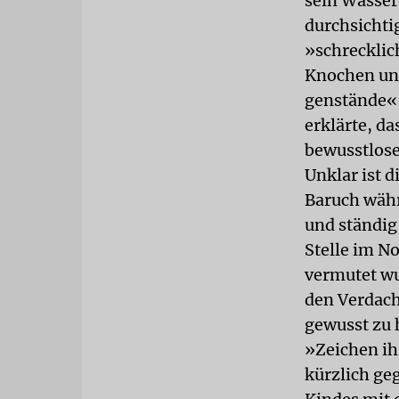
sein Wasser
durchsichti
»schrecklic
Knochen un
genstände«,
erklärte, d
bewusstlose
Unklar ist d
Baruch währ
und ständig 
Stelle im N
vermutet wur
den Verdach
gewusst zu 
»Zeichen ih
kürzlich ge