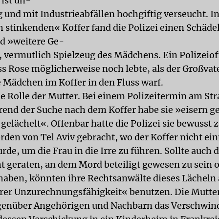
 ist un-
g und mit Industrieabfällen hochgiftig verseucht. I
h stinkenden« Koffer fand die Polizei einen Schädel
d »weitere Ge-
 vermutlich Spielzeug des Mädchens. Ein Polizeioff
ass Rose möglicherweise noch lebte, als der Großvat
 Mädchen im Koffer in den Fluss warf.
ie Rolle der Mutter. Bei einem Polizeitermin am St
end der Suche nach dem Koffer habe sie »eisern 
gelächelt«. Offenbar hatte die Polizei sie bewusst z
orden von Tel Aviv gebracht, wo der Koffer nicht ei
de, um die Frau in die Irre zu führen. Sollte auch d
t geraten, an dem Mord beteiligt gewesen zu sein 
haben, könnten ihre Rechtsanwälte dieses Lächeln 
rer Unzurechnungsfähigkeit« benutzen. Die Mutter 
genüber Angehörigen und Nachbarn das Verschwin