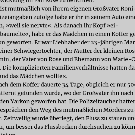
twicklung im Fall Rose zu berichten.
ist mutmaßlich von ihrem eigenen Großvater Roni
izeiangaben zufolge habe er ihr in seinem Auto ein
, »weil sie nervte«. Als danach ihr Kopf »ei-
baumelte«, habe er das Mädchen in einen Koffer g
on geworfen. Er war Liebhaber der 23-jährigen Mar
seiner Schwiegertochter, der Mutter der kleinen Ros
in, der Vater von Rose und Ehemann von Marie-C
s. Die komplizierten Familienverhältnisse hatten da
and das Mädchen wollte«.
ach dem Koffer dauerte 34 Tage, obgleich er nur 5
entfernt gefunden wurde, wo der Großvater ihn nach
den Yarkon geworfen hat. Die Polizeitaucher hatt
esprächen den Weg des mutmaßlichen Mörders zu
t. Zeitweilig wurde überlegt, den Fluss zu stauen u
, um besser das Flussbecken durchsuchen zu kön