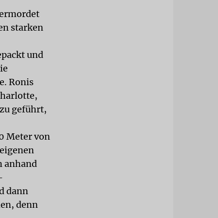
 ermordet
en starken
epackt und
ie
e. Ronis
harlotte,
zu geführt,
00 Meter von
 eigenen
en anhand
-
nd dann
nen, denn