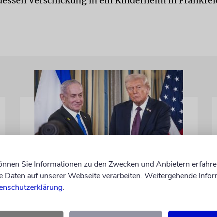
dessen Verschickung in ein Kinderheim in Frankreic
können Sie Informationen zu den Zwecken und Anbietern erfahre
WASHINGTON D.C.
Daten auf unserer Webseite verarbeiten. Weitergehende Infor
Trump: Netanjahu will,
enschutzerklärung
.
dass USA im Iran involviert
bleiben