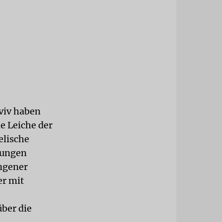
viv haben
e Leiche der
elische
itungen
ngener
er mit
ber die