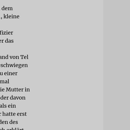
n dem
, kleine
izier
er das
rand von Tel
geschwiegen
u einer
nmal
ie Mutter in
oder davon
als ein
hatte erst
den des