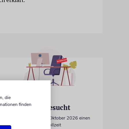
h erklärt.
n, die
IN EIGENER SACHE
mationen finden
Volontär/in gesucht
Wir suchen zum 15. Oktober 2026 einen
Volontär (m/w/d) in Vollzeit